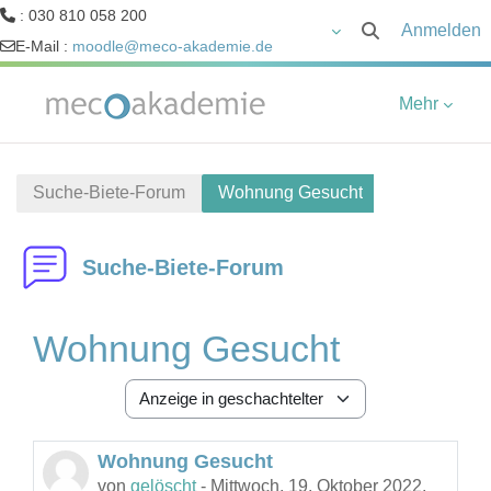
: 030 810 058 200
Anmelden
Sucheingabe um
E-Mail :
moodle@meco-akademie.de
Zum Hauptinhalt
Mehr
Suche-Biete-Forum
Wohnung Gesucht
Suche-Biete-Forum
Wohnung Gesucht
Anzeigemodus
Wohnung Gesucht
Anzahl Antworten: 1
von
gelöscht
-
Mittwoch, 19. Oktober 2022,