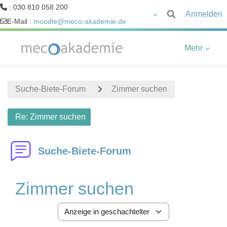
: 030 810 058 200
Anmelden
Sucheingabe um
E-Mail :
moodle@meco-akademie.de
Zum Hauptinhalt
Mehr
Suche-Biete-Forum
Zimmer suchen
Re: Zimmer suchen
Suche-Biete-Forum
Zimmer suchen
Anzeigemodus